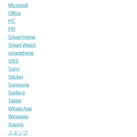
MIcrosoft
Office
PC
PR
Smart Home
Smart Watch
smartphone
SNS
Sony
Sticker
Sumsung
Surface
Tablet
Whats App
Windows
Xiaomi
スタンプ