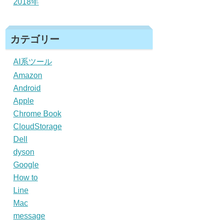
2018年
カテゴリー
AI系ツール
Amazon
Android
Apple
Chrome Book
CloudStorage
Dell
dyson
Google
How to
Line
Mac
message