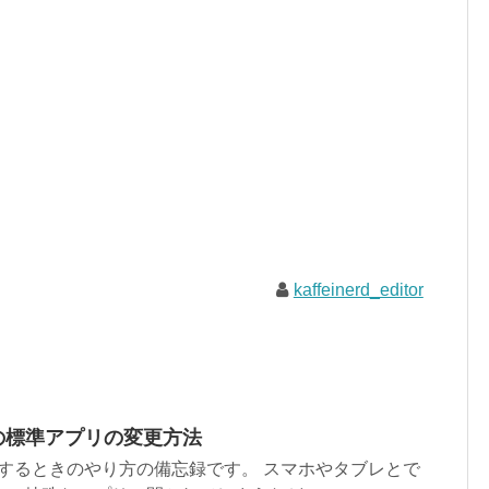
kaffeinerd_editor
xy)での標準アプリの変更方法
を変更するときのやり方の備忘録です。 スマホやタブレとで