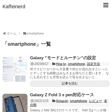
Kaffeinerd
ホーム
smartphone
「
smartphone
」
一覧
Galaxy ”モードとルーチン”の設定
2023/9/17
How to
,
smartphone
,
設定方法
外でスピーカーから大音量で何かが流れ出すといった
ヒヤッとする経験はみなさまお持ちだと思います。 な
にも言わずとも空気を読んで音を出さないと...
記事を読む
Galaxy Z Fold 3 s pen対応ケース
2022/1/15
Amazon
,
smartphone
,
レビュー
,
未
分類
Galaxy z fold 3向けのケースです。 fold 3はペンが格