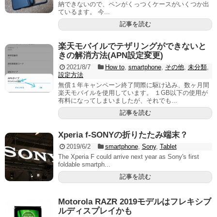
納できないので、ペンがくっつくケースがいくつか出
ているます。 今...
記事を読む
楽天モバイルでテザリングができないと
きの解消方法(APN設定変更)
2021/8/7
How to
,
smartphone
,
その他
,
未分類
,
設定方法
無償１年キャンペーン終了間際に駆け込み、数ヶ月間
楽天モバイルを使用しています。 １GB以下の使用が
有料になってしまいましたが、それでも...
記事を読む
Xperia f-SONYの折りたたみ端末？
2019/6/2
smartphone
,
Sony
,
Tablet
The Xperia F could arrive next year as Sony's first
foldable smartph...
記事を読む
Motorola RAZR 2019モデルはフレキシブ
ルディスプレイかも