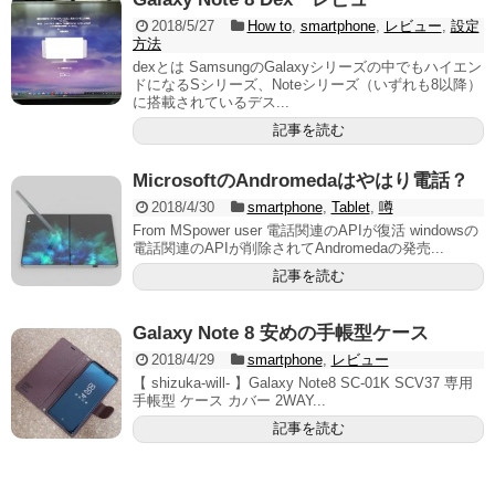
2018/5/27
How to
,
smartphone
,
レビュー
,
設定
方法
dexとは SamsungのGalaxyシリーズの中でもハイエン
ドになるSシリーズ、Noteシリーズ（いずれも8以降）
に搭載されているデス...
記事を読む
MicrosoftのAndromedaはやはり電話？
2018/4/30
smartphone
,
Tablet
,
噂
From MSpower user 電話関連のAPIが復活 windowsの
電話関連のAPIが削除されてAndromedaの発売...
記事を読む
Galaxy Note 8 安めの手帳型ケース
2018/4/29
smartphone
,
レビュー
【 shizuka-will- 】Galaxy Note8 SC-01K SCV37 専用
手帳型 ケース カバー 2WAY...
記事を読む