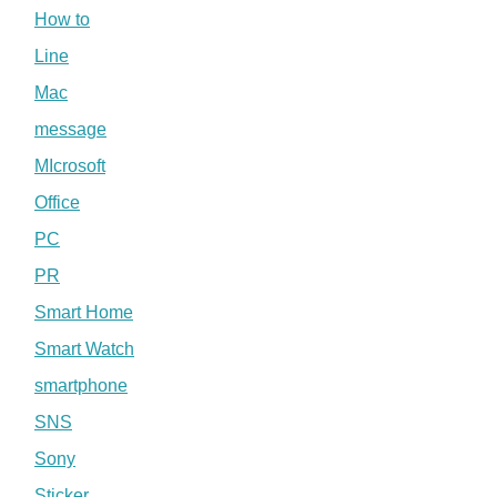
How to
Line
Mac
message
MIcrosoft
Office
PC
PR
Smart Home
Smart Watch
smartphone
SNS
Sony
Sticker