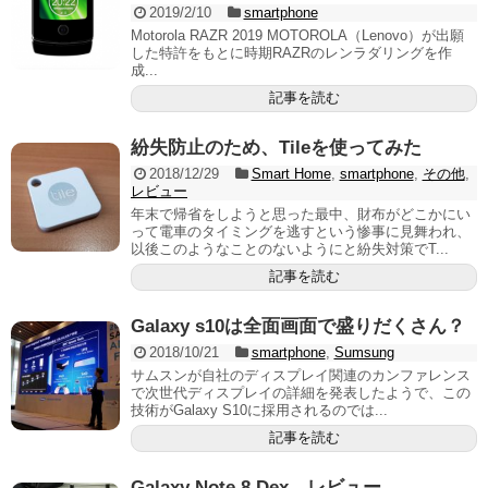
2019/2/10
smartphone
Motorola RAZR 2019 MOTOROLA（Lenovo）が出願
した特許をもとに時期RAZRのレンラダリングを作
成...
記事を読む
紛失防止のため、Tileを使ってみた
2018/12/29
Smart Home
,
smartphone
,
その他
,
レビュー
年末で帰省をしようと思った最中、財布がどこかにい
って電車のタイミングを逃すという惨事に見舞われ、
以後このようなことのないようにと紛失対策でT...
記事を読む
Galaxy s10は全面画面で盛りだくさん？
2018/10/21
smartphone
,
Sumsung
サムスンが自社のディスプレイ関連のカンファレンス
で次世代ディスプレイの詳細を発表したようで、この
技術がGalaxy S10に採用されるのでは...
記事を読む
Galaxy Note 8 Dex レビュー