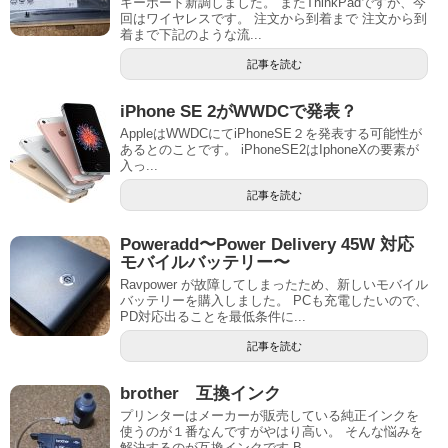
キーボード新調しました。 またThinkPadですが、今
回はワイヤレスです。 注文から到着まで 注文から到
着まで下記のような流...
記事を読む
iPhone SE 2がWWDCで発表？
AppleはWWDCにてiPhoneSE２を発表する可能性が
あるとのことです。 iPhoneSE2はIphoneXの要素が
入っ...
記事を読む
Poweradd〜Power Delivery 45W 対応
モバイルバッテリー〜
Ravpower が故障してしまったため、新しいモバイル
バッテリーを購入しました。 PCも充電したいので、
PD対応出ることを最低条件に...
記事を読む
brother 互換インク
プリンターはメーカーが販売している純正インクを
使うのが１番なんですがやはり高い。 そんな悩みを
解決するのが互換インクです B...