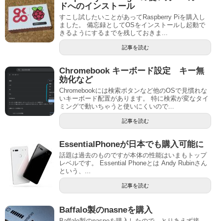
ドへのインストール
すこし試したいことがあってRaspberry Piを購入し
ました。 備忘録としてOSをインストールし起動で
きるようにするまでを残しておきま...
記事を読む
Chromebook キーボード設定 キー無
効化など
Chromebookには検索ボタンなど他のOSで見慣れな
いキーボード配置があります。 特に検索が変なタイ
ミングで動いちゃうと使いにくいので...
記事を読む
EssentialPhoneが日本でも購入可能に
話題は過去のものですが本体の性能はいまもトップ
レベルです。 Essential Phoneとは Andy Rubinさん
という、...
記事を読む
Baffalo製のnasneを購入
Baffalo製のnasneを購入したので、とりあえず接