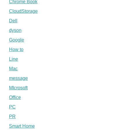
Chrome Book
CloudStorage
Dell
dyson
Google
How to
Line
Mac
message
MIcrosoft
Office
PC
PR
Smart Home