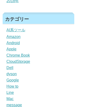
2018年
カテゴリー
AI系ツール
Amazon
Android
Apple
Chrome Book
CloudStorage
Dell
dyson
Google
How to
Line
Mac
message