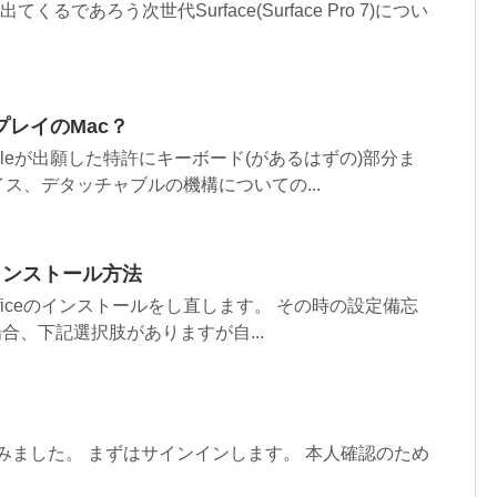
9年に出てくるであろう次世代Surface(Surface Pro 7)につい
レイのMac？
Appleが出願した特許にキーボード(があるはずの)部分ま
ス、デタッチャブルの機構についての...
ceのインストール方法
ficeのインストールをし直します。 その時の設定備忘
う場合、下記選択肢がありますが自...
ltを試してみました。 まずはサインインします。 本人確認のため