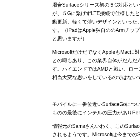
場合Surfaceシリーズ初の５G対応
が、５Gに繋げずLTE接続で仕様した
動更新、軽くて薄いデザインといった、
す。（iPadはApple独自ののAr
と思いますが）
MicrosoftだけだでなくAppleも
との噂もあり、この業界自体がだんだ
す。ハイエンドではAMDと戦い、ロー
相当大変な思いをしているのではない
モバイルに一番位近いSurfaceGoについ
ものの最後にインテルの圧力がありPen
情報元のSamsさんいわく、このSurfa
されるようです。Microsoftは今まで