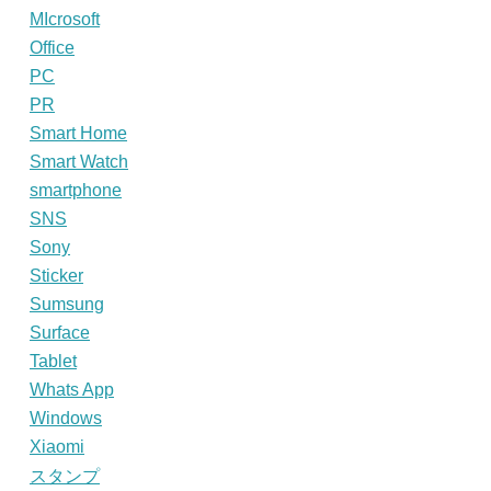
MIcrosoft
Office
PC
PR
Smart Home
Smart Watch
smartphone
SNS
Sony
Sticker
Sumsung
Surface
Tablet
Whats App
Windows
Xiaomi
スタンプ