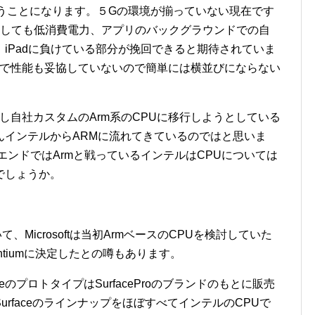
ということになります。５Gの環境が揃っていない現在です
としても低消費電力、アプリのバックグラウンドでの自
iPadに負けている部分が挽回できると期待されていま
mチップで性能も妥協していないので簡単には横並びにならない
Macに対し自社カスタムのArm系のCPUに移行しようとしている
んインテルからARMに流れてきているのではと思いま
エンドではArmと戦っているインテルはCPUについては
でしょうか。
て、Microsoftは当初ArmベースのCPUを検討していた
tiumに決定したとの噂もあります。
ceのプロトタイプはSurfaceProのブランドのもとに販売
のSurfaceのラインナップをほぼすべてインテルのCPUで