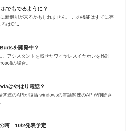
スマホでもでるように？
Officeに新機能が来るかもしれません。 この機能はすでに存
Of...
ce Budsを開発中？
iのように、アシスタントを載せたワイヤレスイヤホンを検討
softの場合...
romedaはやはり電話？
er 電話関連のAPIが復活 windowsの電話関連のAPIが削除さ
.
019)の噂 10/2発表予定