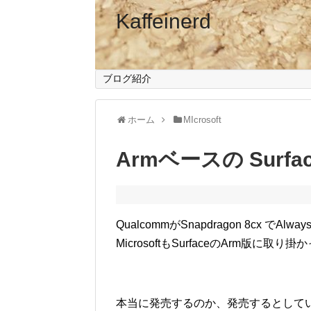
Kaffeinerd
ブログ紹介
ホーム
MIcrosoft
Armベースの Surf
QualcommがSnapdragon 8cx で
MicrosoftもSurfaceのArm版に
本当に発売するのか、発売するとして