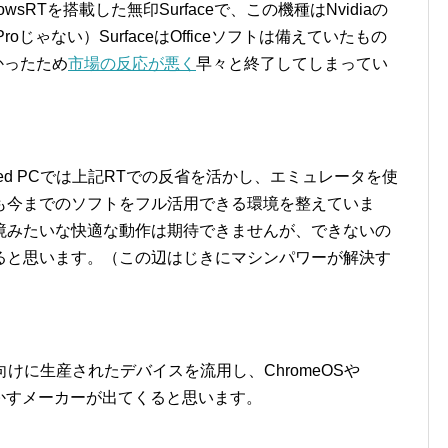
sRTを搭載した無印Surfaceで、この機種はNvidiaの
じゃない）SurfaceはOfficeソフトは備えていたもの
かったため
市場の反応が悪く
早々と終了してしまってい
ected PCでは上記RTでの反省を活かし、エミュレータを使
でも今までのソフトをフル活用できる環境を整えていま
境みたいな快適な動作は期待できませんが、できないの
ると思います。（この辺はじきにマシンパワーが解決す
d PC向けに生産されたデバイスを流用し、ChromeOSや
まく活かすメーカーが出てくると思います。